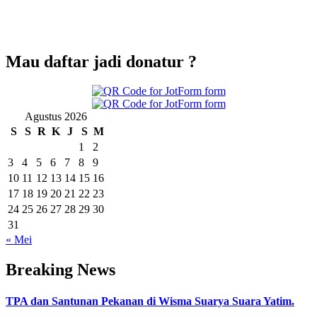
"Orang mukmin itu pemimpin atas dirinya. Sesungguhnya ringanlah
hisab atas suatu kaum yang menghisab dirinya di dunia.Dan
sesungguhnya sukarlah hisab pada hari kiamat atas suatu kaum yang
mengambil persoalan ini tanpa hisab" (Hasan Al Bashri)
Mau daftar jadi donatur ?
Agustus 2026
S
S
R
K
J
S
M
1
2
3
4
5
6
7
8
9
10
11
12
13
14
15
16
17
18
19
20
21
22
23
24
25
26
27
28
29
30
31
« Mei
Breaking News
TPA dan Santunan Pekanan di Wisma Suarya Suara Yatim.