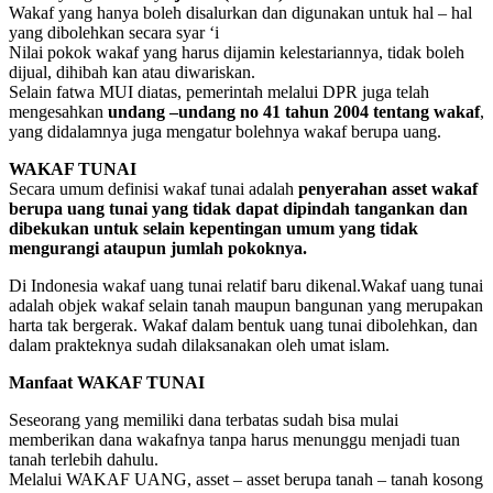
Wakaf yang hanya boleh disalurkan dan digunakan untuk hal – hal
yang dibolehkan secara syar ‘i
Nilai pokok wakaf yang harus dijamin kelestariannya, tidak boleh
dijual, dihibah kan atau diwariskan.
Selain fatwa MUI diatas, pemerintah melalui DPR juga telah
mengesahkan
undang –undang no 41 tahun 2004 tentang wakaf
,
yang didalamnya juga mengatur bolehnya wakaf berupa uang.
WAKAF TUNAI
Secara umum definisi wakaf tunai adalah
penyerahan asset wakaf
berupa uang tunai yang tidak dapat dipindah tangankan dan
dibekukan untuk selain kepentingan umum yang tidak
mengurangi ataupun jumlah pokoknya.
Di Indonesia wakaf uang tunai relatif baru dikenal.Wakaf uang tunai
adalah objek wakaf selain tanah maupun bangunan yang merupakan
harta tak bergerak. Wakaf dalam bentuk uang tunai dibolehkan, dan
dalam prakteknya sudah dilaksanakan oleh umat islam.
Manfaat WAKAF TUNAI
Seseorang yang memiliki dana terbatas sudah bisa mulai
memberikan dana wakafnya tanpa harus menunggu menjadi tuan
tanah terlebih dahulu.
Melalui WAKAF UANG, asset – asset berupa tanah – tanah kosong