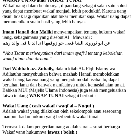
WAKAF UANG atau WAKAF TUNAI
Wakaf uang dalam bentuknya, dipandang sebagai salah satu solusi
yang dapat membuat wakaf menjadi lebih produktif, Karena uang
disini tidak lagi dijadikan alat tukar menukar saja. Wakaf uang dapat
memunculkan suatu hasil yang lebih banyak.
Imam Hanafi dan Maliki
menyampaikan tentang hukum wakaf
uang, sebagaimana yang disebut Al –Mawardi :
عن ابو ثوروى الشا فعى جوازوقفها اى الد نا فى والد رهم
“Abu Tsaur meriwayatkan dari imam syafi’I tentang kebolehan
wakaf dinar dan dirham.”
Dari
Wahbah az- Zuhaily,
dalam kitab Al- Fiqh Islamy wa
Adilatuhu menyebutkan bahwa mazhab Hanafi membolehkan
wakaf uang karena uang yang menjadi modal usaha itu, dapat
bertahan lama dan banyak manfaatnya untuk kemaslahatan umat.
Bahkan MUI (Majelis Ulama Indonesia) juga telah mengeluarkan
fatwa tentang
WAKAF TUNAI
sebagai berikut :
Wakaf Uang ( cash wakaf / waqf al – Nuqut )
Adalah wakaf yang dilakukan oleh sekelompok atau seseorang
maupun badan hukum yang berbentuk wakaf tunai.
Termasuk dalam pengertian uang adalah surat – surat berharga.
Wakaf yang hukumnya
jawaz ( boleh )