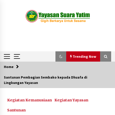
Skip
to
content
Trending Now
Home
Trending Now
Santunan Pembagian Sembako kepada Dhuafa di
Lingkungan Yayasan
Kegiatan Pekanan Anak-anak di Wisma Suara
Yatim
1 tahun ago
Kegiatan Kemanusiaan
Kegiatan Yayasan
Pawai Obor Anak-anak Suara Yatim Menyambut
Santunan
Tahun Baru 1445 H