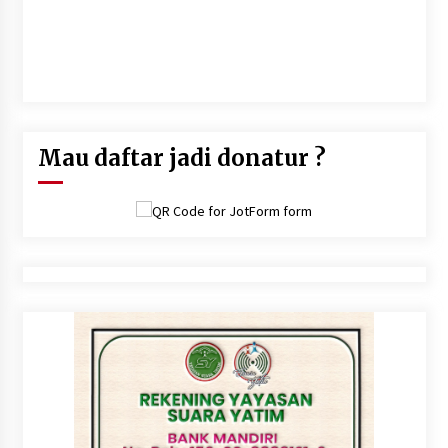
"Orang mukmin itu pemimpin atas dirinya. Sesungguhnya
ringanlah hisab atas suatu kaum yang menghisab dirinya di
dunia.Dan sesungguhnya sukarlah hisab pada hari kiamat atas
suatu kaum yang mengambil persoalan ini tanpa hisab" (Hasan
Al Bashri)
Mau daftar jadi donatur ?