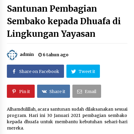
3 tahun ago
Santunan Pembagian
Sembako kepada Dhuafa di
Berbagi Ta’jil di Bulan Ramadhan 1443 H
4 tahun ago
Lingkungan Yayasan
Santunan Bulanan ; September 2021
5 tahun ago
admin
6 tahun ago
Share on Facebook
Tweet it
Santunan Ramadhan Istimewa Menyambut Idul
Fitri 1442 H di Suara Yatim
5 tahun ago
Pin it
Share it
Email
Santunan 27 Februari 2021, Alhamdulillah…
5 tahun ago
Alhamdulillah, acara santunan sudah dilaksanakan sesuai
program. Hari ini 30 Januari 2021 pembagian sembako
kepada dhuafa untuk membantu kebutuhan sehari-hari
mereka.
Santunan Pembagian Sembako kepada Dhuafa
di Lingkungan Yayasan