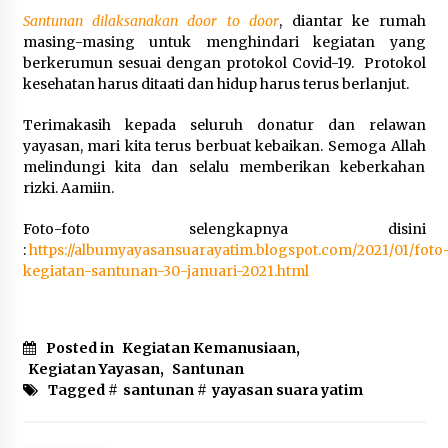
6 tahun ago
Santunan dilaksanakan door to door
, diantar ke rumah
masing-masing untuk menghindari kegiatan yang
berkerumun sesuai dengan protokol Covid-19. Protokol
Santunan Lebaran Yatim 10 Muharam 1442
kesehatan harus ditaati dan hidup harus terus berlanjut.
6 tahun ago
Terimakasih kepada seluruh donatur dan relawan
yayasan, mari kita terus berbuat kebaikan. Semoga Allah
Persiapan santunan Muharam…, Sabtu, 29
melindungi kita dan selalu memberikan keberkahan
Agustus 2020
rizki. Aamiin.
6 tahun ago
Foto-foto selengkapnya disini
:
https://albumyayasansuarayatim.blogspot.com/2021/01/foto
Santunan Terlaksana dengan Sukses Meskipun
kegiatan-santunan-30-januari-2021.html
Persiapannya Singkat
6 tahun ago
Santunan Lebaran 1441 H, Alhamdulillah Telah
Posted in
Kegiatan Kemanusiaan
,
Dilaksanakan
Kegiatan Yayasan
,
Santunan
6 tahun ago
Tagged #
santunan
#
yayasan suara yatim
Santunan, Pemeriksaan Kesehatan, Paket