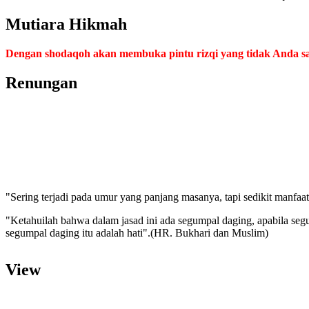
Mutiara Hikmah
Dengan shodaqoh akan membuka pintu rizqi yang tidak Anda s
Renungan
"Sering terjadi pada umur yang panjang masanya, tapi sedikit manfa
"Ketahuilah bahwa dalam jasad ini ada segumpal daging, apabila segu
segumpal daging itu adalah hati".(HR. Bukhari dan Muslim)
"Semakin cinta kita terhadap sesuatu maka akan semakin memperbuda
View
''Sesungguhnya Allah SWT memiliki 100 rahmat kasih sayang. Seban
rahmat inilah, manusia satu dengan yang lainnya saling mencintai.''
"Rencana jahat apabila terdapat pada diri seseorang maka akan kemb