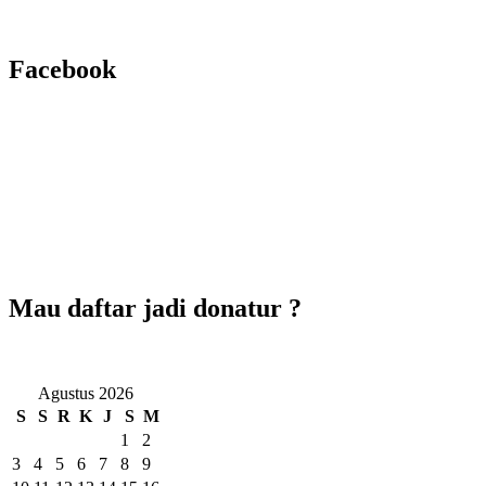
"Orang mukmin itu pemimpin atas dirinya. Sesungguhnya ringanlah h
persoalan ini tanpa hisab" (Hasan Al Bashri)
Facebook
Mau daftar jadi donatur ?
Agustus 2026
S
S
R
K
J
S
M
1
2
3
4
5
6
7
8
9