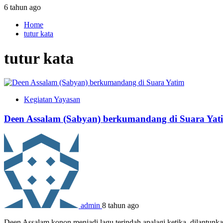
6 tahun ago
Home
tutur kata
tutur kata
Kegiatan Yayasan
Deen Assalam (Sabyan) berkumandang di Suara Yat
admin
8 tahun ago
Deen Assalam konon menjadi lagu terindah apalagi ketika dilantunk