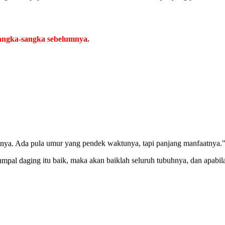
angka-sangka sebelumnya.
atnya. Ada pula umur yang pendek waktunya, tapi panjang manfaatnya."
mpal daging itu baik, maka akan baiklah seluruh tubuhnya, dan apabil
k dan menyiksa diri kita. Semakin kita kaya, semakin takutlah berku
yak 99 Ia simpan untuk hamba-hamba-Nya nanti di akhirat, sedangkan
 (HR Bukhari-Muslim).
ali akibatnya kepadanya."Rencana jahat itu tidak akan menimpa selain 