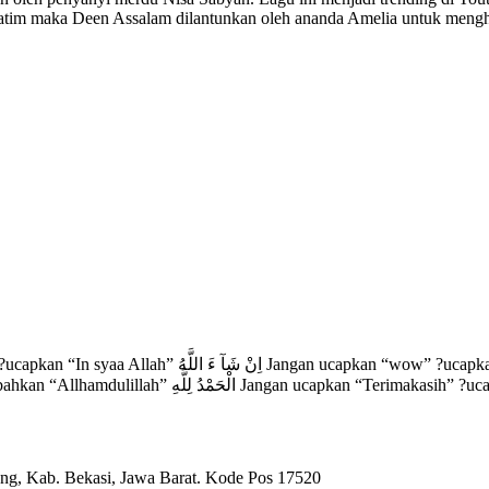
Yatim maka Deen Assalam dilantunkan oleh ananda Amelia untuk mengh
lah” سُبْحَانَ اللهُ Jangan ucapkan “hebat” ?ucapkan
ng, Kab. Bekasi, Jawa Barat. Kode Pos 17520