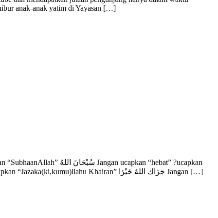
ibur anak-anak yatim di Yayasan […]
“Maa syaa Allah” مَاشَآءَاللّهُ. Jangan ucapkan “saya baik2 saja” ?tambahkan “Allhamdulillah” الْحَمْدُ لِلَّهِ Jangan ucapkan “Terimakasih” ?ucapkan “Jazaka(ki,kumu)llahu Khairan” جَزَاك اللهُ خَيْرًا Jangan […]