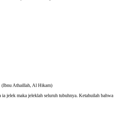
 (Ibnu Athaillah, Al Hikam)
a ia jelek maka jeleklah seluruh tubuhnya. Ketahuilah bahwa
rang kekayaan kita."(Aa Gym)
 satunya Ia turunkan kepada umat manusia. Dengan hanya satu
orang yang merencanakannya sendiri." (QS.Faathir: 43)