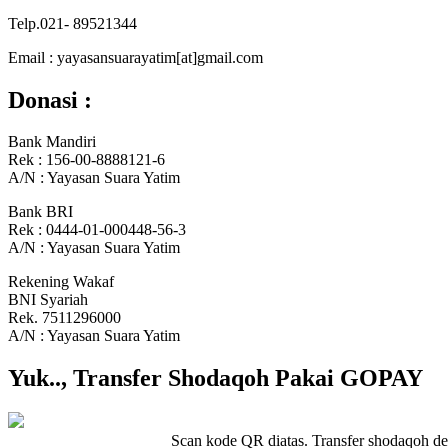
Telp.021- 89521344
Email : yayasansuarayatim[at]gmail.com
Donasi :
Bank Mandiri
Rek : 156-00-8888121-6
A/N : Yayasan Suara Yatim
Bank BRI
Rek : 0444-01-000448-56-3
A/N : Yayasan Suara Yatim
Rekening Wakaf
BNI Syariah
Rek. 7511296000
A/N : Yayasan Suara Yatim
Yuk.., Transfer Shodaqoh Pakai GOPAY
Scan kode QR diatas. Transfer shodaqoh d