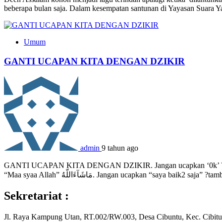
beberapa bulan saja. Dalam kesempatan santunan di Yayasan Suara 
Umum
GANTI UCAPAN KITA DENGAN DZIKIR
admin
9 tahun ago
GANTI UCAPAN KITA DENGAN DZIKIR. Jangan ucapkan ‘0k’ ?ucapkan “In syaa Allah” اِنْ شَآ ءَ اللَّهُ Jangan ucapkan “wow” ?ucapkan “SubhaanAl
Sekretariat :
Jl. Raya Kampung Utan, RT.002/RW.003, Desa Cibuntu, Kec. Cibitu