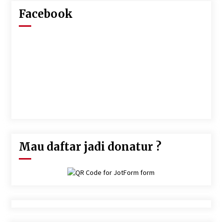
lainnya saling mencintai.'' (HR Bukhari-Muslim).
Facebook
"Rencana jahat apabila terdapat pada diri seseorang maka
akan kembali akibatnya kepadanya."Rencana jahat itu tidak
akan menimpa selain orang yang merencanakannya sendiri."
(QS.Faathir: 43)
"Orang mukmin itu pemimpin atas dirinya. Sesungguhnya
ringanlah hisab atas suatu kaum yang menghisab dirinya di
dunia.Dan sesungguhnya sukarlah hisab pada hari kiamat atas
suatu kaum yang mengambil persoalan ini tanpa hisab" (Hasan
Al Bashri)
Mau daftar jadi donatur ?