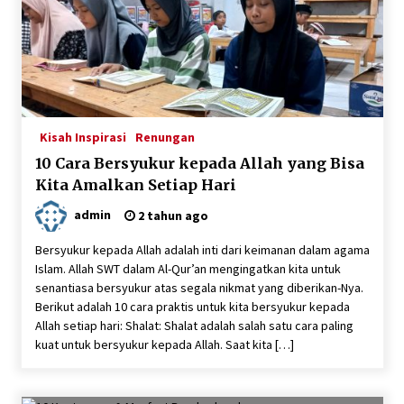
6 tahun ago
Santunan Lebaran Yatim 10 Muharam 1442
6 tahun ago
Kisah Inspirasi
Renungan
Persiapan santunan Muharam…, Sabtu, 29
10 Cara Bersyukur kepada Allah yang Bisa
Agustus 2020
6 tahun ago
Kita Amalkan Setiap Hari
admin
2 tahun ago
Santunan Terlaksana dengan Sukses Meskipun
Persiapannya Singkat
Bersyukur kepada Allah adalah inti dari keimanan dalam agama
6 tahun ago
Islam. Allah SWT dalam Al-Qur’an mengingatkan kita untuk
senantiasa bersyukur atas segala nikmat yang diberikan-Nya.
Berikut adalah 10 cara praktis untuk kita bersyukur kepada
Santunan Lebaran 1441 H, Alhamdulillah Telah
Allah setiap hari: Shalat: Shalat adalah salah satu cara paling
Dilaksanakan
kuat untuk bersyukur kepada Allah. Saat kita […]
6 tahun ago
Santunan, Pemeriksaan Kesehatan, Paket