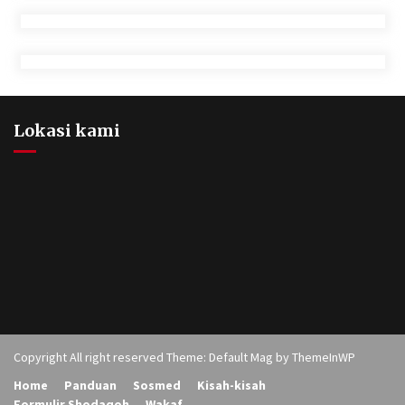
Lokasi kami
Copyright All right reserved Theme: Default Mag by
ThemeInWP
Home
Panduan
Sosmed
Kisah-kisah
Formulir Shodaqoh
Wakaf