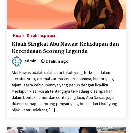
3 tahun ago
Berbagi Ta’jil di Bulan Ramadhan 1443 H
4 tahun ago
Kisah
Kisah Inspirasi
Kisah Singkat Abu Nawas: Kehidupan dan
Santunan Bulanan ; September 2021
Kecerdasan Seorang Legenda
5 tahun ago
admin
2 tahun ago
Abu Nawas adalah salah satu tokoh yang terkenal dalam
Santunan Ramadhan Istimewa Menyambut Idul
literatur Arab, dikenal karena kecerdasannya, humor yang
Fitri 1442 H di Suara Yatim
tajam, serta kehidupannya yang penuh dengan lika-liku.
5 tahun ago
Meskipun kisah-kisah tentangnya terkadang disampaikan
dalam bentuk humor dan cerita yang lucu, Abu Nawas juga
Santunan 27 Februari 2021, Alhamdulillah…
dikenal sebagai seorang penyair yang brilian dan filsuf yang
5 tahun ago
bijak. Latar Belakang […]
Santunan Pembagian Sembako kepada Dhuafa
di Lingkungan Yayasan