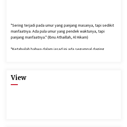
"Sering terjadi pada umur yang panjang masanya, tapi sedikit
manfaatnya. Ada pula umur yang pendek waktunya, tapi
panjang manfaatnya." (Ibnu Athaillah, Al Hikam)
"Ketahuilah bahwa dalam jasad ini ada segumpal daging,
apabila segumpal daging itu baik, maka akan baiklah seluruh
tubuhnya, dan apabila ia jelek maka jeleklah seluruh tubuhnya.
Ketahuilah bahwa segumpal daging itu adalah hati".(HR. Bukhari
dan Muslim)
View
"Semakin cinta kita terhadap sesuatu maka akan semakin
memperbudak dan menyiksa diri kita. Semakin kita kaya,
semakin takutlah berkurang kekayaan kita."(Aa Gym)
''Sesungguhnya Allah SWT memiliki 100 rahmat kasih sayang.
Sebanyak 99 Ia simpan untuk hamba-hamba-Nya nanti di
akhirat, sedangkan satunya Ia turunkan kepada umat manusia.
Dengan hanya satu rahmat inilah, manusia satu dengan yang