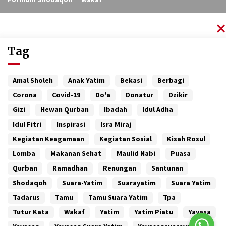
Tag
Amal Sholeh
Anak Yatim
Bekasi
Berbagi
Corona
Covid-19
Do'a
Donatur
Dzikir
Gizi
Hewan Qurban
Ibadah
Idul Adha
Idul Fitri
Inspirasi
Isra Miraj
Kegiatan Keagamaan
Kegiatan Sosial
Kisah Rosul
Lomba
Makanan Sehat
Maulid Nabi
Puasa
Qurban
Ramadhan
Renungan
Santunan
Shodaqoh
Suara-Yatim
Suarayatim
Suara Yatim
Tadarus
Tamu
Tamu Suara Yatim
Tpa
Tutur Kata
Wakaf
Yatim
Yatim Piatu
Yayasa