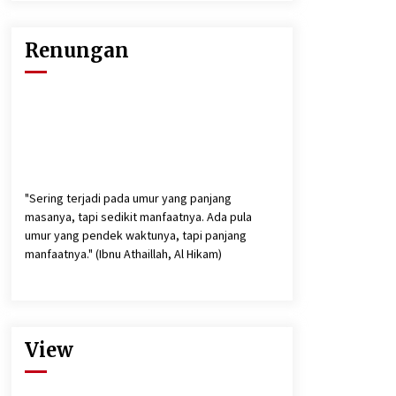
Renungan
"Sering terjadi pada umur yang panjang
masanya, tapi sedikit manfaatnya. Ada pula
umur yang pendek waktunya, tapi panjang
manfaatnya." (Ibnu Athaillah, Al Hikam)
"Ketahuilah bahwa dalam jasad ini ada segumpal
daging, apabila segumpal daging itu baik, maka
akan baiklah seluruh tubuhnya, dan apabila ia
jelek maka jeleklah seluruh tubuhnya. Ketahuilah
View
bahwa segumpal daging itu adalah hati".(HR.
Bukhari dan Muslim)