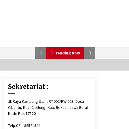
Trending Now
Sekretariat :
Berbagi Ta’jil di Bulan Ramadhan
1443 H
4 tahun ago
Jl. Raya Kampung Utan, RT.002/RW.003, Desa
Cibuntu, Kec. Cibitung, Kab. Bekasi, Jawa Barat.
Santunan 27 Februari 2021,
Kode Pos 17520
Alhamdulillah…
5 tahun ago
Telp.021- 89521344