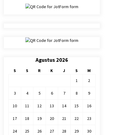
yang menghisab dirinya di dunia.Dan
sesungguhnya sukarlah hisab pada hari kiamat
atas suatu kaum yang mengambil persoalan ini
tanpa hisab" (Hasan Al Bashri)
Agustus 2026
S
S
R
K
J
S
M
1
2
3
4
5
6
7
8
9
10
11
12
13
14
15
16
17
18
19
20
21
22
23
24
25
26
27
28
29
30