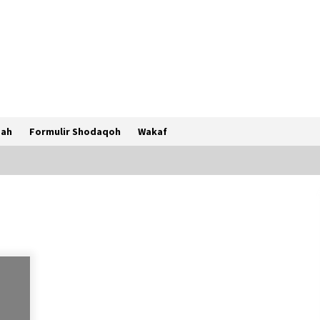
sah
Formulir Shodaqoh
Wakaf
Pawai Obor Anak-anak Suara Yatim
Menyambut Tahun Baru 1445 H
3 tahun ago
1
Santunan Ramadhan Istimewa
Menyambut Idul Fitri 1442 H di Suara
Yatim
5 tahun ago