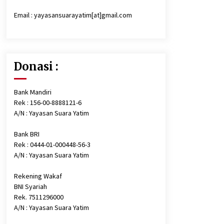
Email : yayasansuarayatim[at]gmail.com
Persiapan santunan Muharam…,
Sabtu, 29 Agustus 2020
6 tahun ago
Donasi :
Santunan, Pemeriksaan Kesehatan,
Paket Sembako dan Perlengkapan
Mandi Untuk Anak-anak Yatim
Bank Mandiri
6 tahun ago
Rek : 156-00-8888121-6
A/N : Yayasan Suara Yatim
Bank BRI
Rek : 0444-01-000448-56-3
A/N : Yayasan Suara Yatim
Rekening Wakaf
BNI Syariah
Rek. 7511296000
A/N : Yayasan Suara Yatim