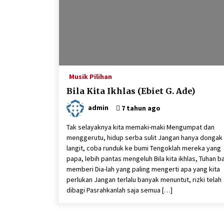
Santunan Pembagian Sembako
kepada Dhuafa di Lingkungan
Yayasan
6 tahun ago
Santunan Terlaksana dengan
Sukses Meskipun Persiapannya
Musik Pilihan
Singkat
Bila Kita Ikhlas (Ebiet G. Ade)
6 tahun ago
admin
7 tahun ago
Tak selayaknya kita memaki-maki Mengumpat dan
menggerutu, hidup serba sulit Jangan hanya dongak
langit, coba runduk ke bumi Tengoklah mereka yang
papa, lebih pantas mengeluh Bila kita ikhlas, Tuhan b
memberi Dia-lah yang paling mengerti apa yang kita
perlukan Jangan terlalu banyak menuntut, rizki telah
dibagi Pasrahkanlah saja semua […]