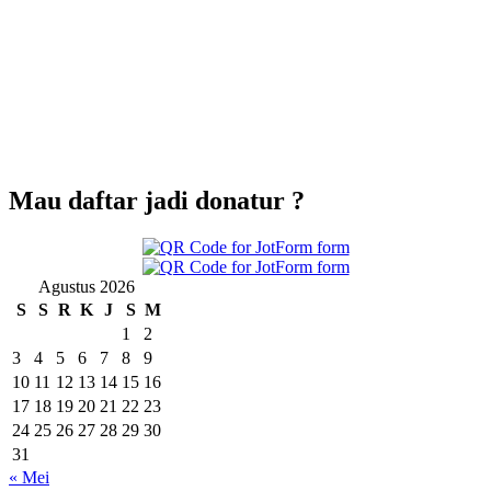
mencintai.'' (HR Bukhari-Muslim).
"Rencana jahat apabila terdapat pada diri seseorang maka akan
kembali akibatnya kepadanya."Rencana jahat itu tidak akan
menimpa selain orang yang merencanakannya sendiri." (QS.Faathir:
43)
"Orang mukmin itu pemimpin atas dirinya. Sesungguhnya ringanlah
hisab atas suatu kaum yang menghisab dirinya di dunia.Dan
sesungguhnya sukarlah hisab pada hari kiamat atas suatu kaum yang
Mau daftar jadi donatur ?
mengambil persoalan ini tanpa hisab" (Hasan Al Bashri)
Agustus 2026
S
S
R
K
J
S
M
1
2
3
4
5
6
7
8
9
10
11
12
13
14
15
16
17
18
19
20
21
22
23
24
25
26
27
28
29
30
31
« Mei