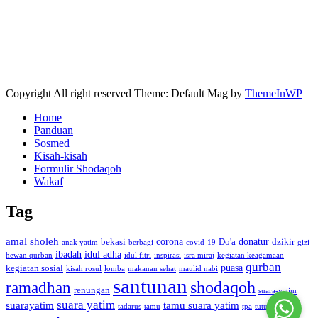
Copyright All right reserved Theme: Default Mag by
ThemeInWP
Home
Panduan
Sosmed
Kisah-kisah
Formulir Shodaqoh
Wakaf
Tag
amal sholeh
corona
donatur
bekasi
Do'a
dzikir
anak yatim
berbagi
covid-19
gizi
ibadah
idul adha
hewan qurban
idul fitri
inspirasi
isra miraj
kegiatan keagamaan
qurban
puasa
kegiatan sosial
kisah rosul
lomba
makanan sehat
maulid nabi
santunan
shodaqoh
ramadhan
renungan
suara-yatim
suara yatim
suarayatim
tamu suara yatim
tadarus
tamu
tpa
tutur kata