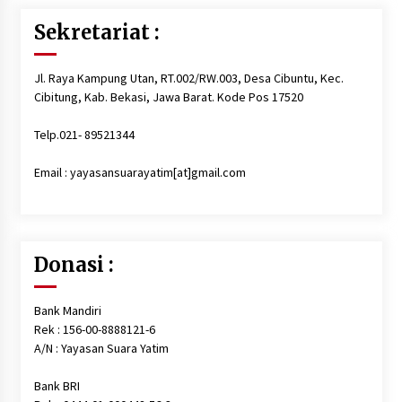
6 tahun ago
Sekretariat :
Santunan Lebaran Yatim 10 Muharam 1442
Jl. Raya Kampung Utan, RT.002/RW.003, Desa Cibuntu, Kec.
6 tahun ago
Cibitung, Kab. Bekasi, Jawa Barat. Kode Pos 17520
Telp.021- 89521344
Persiapan santunan Muharam…, Sabtu, 29
Agustus 2020
Email : yayasansuarayatim[at]gmail.com
6 tahun ago
Santunan Terlaksana dengan Sukses Meskipun
Persiapannya Singkat
Donasi :
6 tahun ago
Bank Mandiri
Santunan Lebaran 1441 H, Alhamdulillah Telah
Dilaksanakan
Rek : 156-00-8888121-6
6 tahun ago
A/N : Yayasan Suara Yatim
Bank BRI
Santunan, Pemeriksaan Kesehatan, Paket