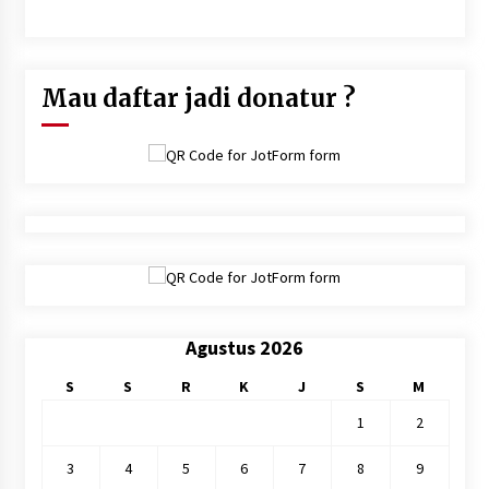
dunia.Dan sesungguhnya sukarlah hisab pada hari kiamat atas
suatu kaum yang mengambil persoalan ini tanpa hisab" (Hasan
Al Bashri)
Mau daftar jadi donatur ?
Agustus 2026
S
S
R
K
J
S
M
1
2
3
4
5
6
7
8
9