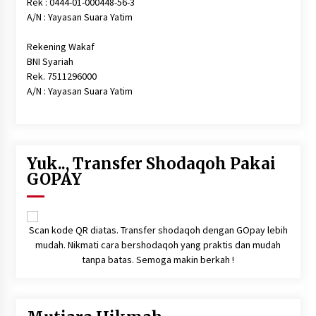
Rek : 0444-01-000448-56-3
Sembako dan Perlengkapan Mandi Untuk Anak-
anak Yatim
A/N : Yayasan Suara Yatim
6 tahun ago
Rekening Wakaf
BNI Syariah
Rek. 7511296000
A/N : Yayasan Suara Yatim
Yuk.., Transfer Shodaqoh Pakai
GOPAY
Scan kode QR diatas. Transfer shodaqoh dengan GOpay lebih
mudah. Nikmati cara bershodaqoh yang praktis dan mudah
tanpa batas. Semoga makin berkah !