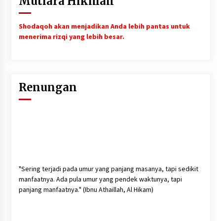
Mutiara Hikmah
Shodaqoh akan menjadikan Anda lebih pantas untuk
menerima rizqi yang lebih besar.
Renungan
"Sering terjadi pada umur yang panjang masanya, tapi sedikit
manfaatnya. Ada pula umur yang pendek waktunya, tapi
panjang manfaatnya." (Ibnu Athaillah, Al Hikam)
"Ketahuilah bahwa dalam jasad ini ada segumpal daging,
apabila segumpal daging itu baik, maka akan baiklah seluruh