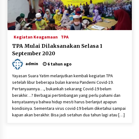
3 tahun ago
Berbagi Ta’jil di Bulan Ramadhan 1443 H
4 tahun ago
Kegiatan Keagamaan
TPA
TPA Mulai Dilaksanakan Selasa 1
Santunan Bulanan ; September 2021
September 2020
5 tahun ago
admin
6 tahun ago
Yayasan Suara Yatim melanjutkan kembali kegiatan TPA
Santunan Ramadhan Istimewa Menyambut Idul
setelah libur beberapa bulan karena Pandemi Covid-19.
Fitri 1442 H di Suara Yatim
Pertanyaannya…, bukankah sekarang Covid-19 belum
5 tahun ago
berakhir…? Berbagai pertimbangan yang perlu pahami dan
kenyataannya bahwa hidup mesti harus berlanjut apapun
Santunan 27 Februari 2021, Alhamdulillah…
kondisinya. Sementara virus covid-19 belum diketahui sampai
5 tahun ago
kapan akan berakhir. Bisa jadi setahun dua tahun lagi atau […]
Santunan Pembagian Sembako kepada Dhuafa
di Lingkungan Yayasan