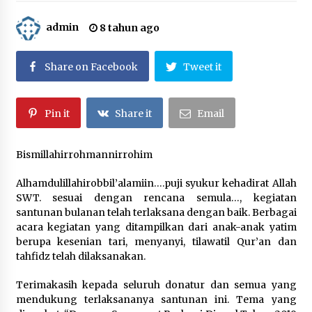
3 tahun ago
admin
8 tahun ago
Berbagi Ta’jil di Bulan Ramadhan 1443 H
4 tahun ago
Share on Facebook
Tweet it
Santunan Bulanan ; September 2021
Pin it
Share it
Email
5 tahun ago
Bismillahirrohmannirrohim
Santunan Ramadhan Istimewa Menyambut Idul
Alhamdulillahirobbil’alamiin….puji syukur kehadirat Allah
Fitri 1442 H di Suara Yatim
SWT. sesuai dengan rencana semula…, kegiatan
5 tahun ago
santunan bulanan telah terlaksana dengan baik. Berbagai
acara kegiatan yang ditampilkan dari anak-anak yatim
Santunan 27 Februari 2021, Alhamdulillah…
berupa kesenian tari, menyanyi, tilawatil Qur’an dan
5 tahun ago
tahfidz telah dilaksanakan.
Terimakasih kepada seluruh donatur dan semua yang
mendukung terlaksananya santunan ini. Tema yang
Santunan Pembagian Sembako kepada Dhuafa
di Lingkungan Yayasan