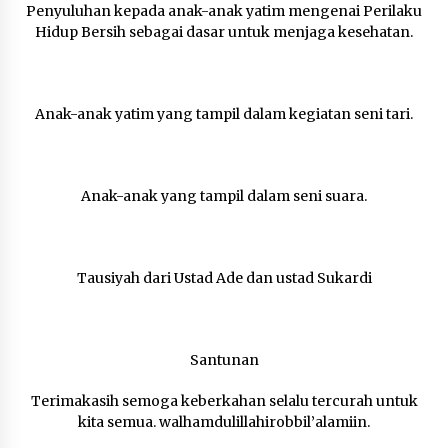
Sembako dan Perlengkapan Mandi Untuk Anak-
Penyuluhan kepada anak-anak yatim mengenai Perilaku
anak Yatim
Hidup Bersih sebagai dasar untuk menjaga kesehatan.
6 tahun ago
Anak-anak yatim yang tampil dalam kegiatan seni tari.
Anak-anak yang tampil dalam seni suara.
Tausiyah dari Ustad Ade dan ustad Sukardi
Santunan
Terimakasih semoga keberkahan selalu tercurah untuk
kita semua. walhamdulillahirobbil’alamiin.