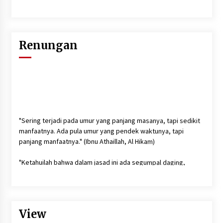
Renungan
"Sering terjadi pada umur yang panjang masanya, tapi sedikit
manfaatnya. Ada pula umur yang pendek waktunya, tapi
panjang manfaatnya." (Ibnu Athaillah, Al Hikam)
"Ketahuilah bahwa dalam jasad ini ada segumpal daging,
apabila segumpal daging itu baik, maka akan baiklah seluruh
tubuhnya, dan apabila ia jelek maka jeleklah seluruh tubuhnya.
Ketahuilah bahwa segumpal daging itu adalah hati".(HR. Bukhari
dan Muslim)
View
"Semakin cinta kita terhadap sesuatu maka akan semakin