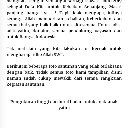
diangkat, “Dengan Semangat Berbagi Diawal Tahun 2019
6 tahun ago
sebagai Do’a Kita untuk Kebaikan Sepanjang Masa”.
panjang banget ya……! Tapi tidak mengapa, intinya
semoga Allah memberikan kebaikan, keberkahan dan
Santunan Lebaran Yatim 10 Muharam 1442
semua hal yang baik-baik untuk kita semua. Untuk adik-
6 tahun ago
adik yatim, donatur, semua pendukung yayasan dan
untuk Bangsa Indonesia.
Persiapan santunan Muharam…, Sabtu, 29
Tak niat lain yang kita lakukan ini kecuali untuk
Agustus 2020
mengharap ridho Allah SWT.
6 tahun ago
Berikut ini beberapa foto santunan yang telah terlaksana
dengan baik. Tidak semua foto kami tampilkan disini
Santunan Terlaksana dengan Sukses Meskipun
Persiapannya Singkat
namun sudah cukup mewakili dari semua rangkaian
6 tahun ago
kegiatan santunan.
Santunan Lebaran 1441 H, Alhamdulillah Telah
Pengukuran tinggi dan berat badan untuk anak-anak
Dilaksanakan
yatim
6 tahun ago
Santunan, Pemeriksaan Kesehatan, Paket