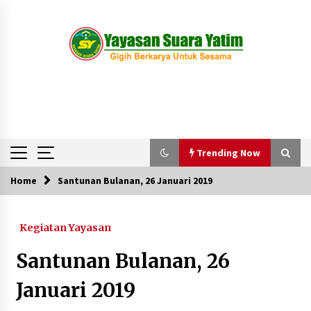
Skip
to
content
Trending Now
Home
Santunan Bulanan, 26 Januari 2019
Trending Now
Kegiatan Yayasan
Kegiatan Pekanan Anak-anak di Wisma Suara
Yatim
Santunan Bulanan, 26
1 tahun ago
Januari 2019
Pawai Obor Anak-anak Suara Yatim Menyambut
Tahun Baru 1445 H