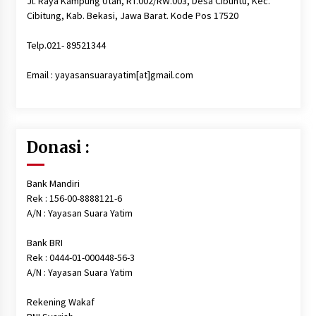
Jl. Raya Kampung Utan, RT.002/RW.003, Desa Cibuntu, Kec.
Cibitung, Kab. Bekasi, Jawa Barat. Kode Pos 17520
Telp.021- 89521344
Email : yayasansuarayatim[at]gmail.com
Donasi :
Bank Mandiri
Rek : 156-00-8888121-6
A/N : Yayasan Suara Yatim
Bank BRI
Rek : 0444-01-000448-56-3
A/N : Yayasan Suara Yatim
Rekening Wakaf