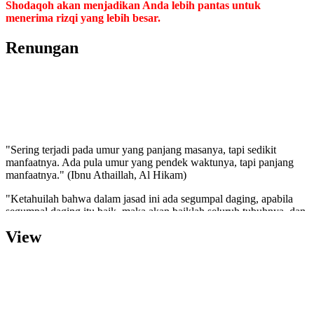
Shodaqoh akan menjadikan Anda lebih pantas untuk
menerima rizqi yang lebih besar.
Renungan
"Sering terjadi pada umur yang panjang masanya, tapi sedikit
manfaatnya. Ada pula umur yang pendek waktunya, tapi panjang
manfaatnya." (Ibnu Athaillah, Al Hikam)
"Ketahuilah bahwa dalam jasad ini ada segumpal daging, apabila
segumpal daging itu baik, maka akan baiklah seluruh tubuhnya, dan
apabila ia jelek maka jeleklah seluruh tubuhnya. Ketahuilah bahwa
segumpal daging itu adalah hati".(HR. Bukhari dan Muslim)
View
"Semakin cinta kita terhadap sesuatu maka akan semakin
memperbudak dan menyiksa diri kita. Semakin kita kaya, semakin
takutlah berkurang kekayaan kita."(Aa Gym)
''Sesungguhnya Allah SWT memiliki 100 rahmat kasih sayang.