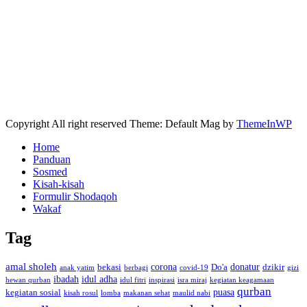
Copyright All right reserved Theme: Default Mag by
ThemeInWP
Home
Panduan
Sosmed
Kisah-kisah
Formulir Shodaqoh
Wakaf
Tag
amal sholeh
corona
donatur
bekasi
Do'a
dzikir
anak yatim
berbagi
covid-19
gizi
ibadah
idul adha
hewan qurban
idul fitri
inspirasi
isra miraj
kegiatan keagamaan
qurban
puasa
kegiatan sosial
kisah rosul
lomba
makanan sehat
maulid nabi