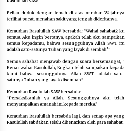
Rasulullah SAW.
6 tahun ago
Beliau duduk dengan lemah di atas mimbar. Wajahnya
terlihat pucat, menahan sakit yang tengah dideritanya.
Santunan Lebaran Yatim 10 Muharam 1442
6 tahun ago
Kemudian Rasulullah SAW bersabda: “Wahai sahabat2 ku
semua. Aku ingin bertanya, apakah telah aku sampaikan
semua kepadamu, bahwa sesungguhnya Allah SWT itu
Persiapan santunan Muharam…, Sabtu, 29
adalah satu-satunya Tuhan yang layak di sembah?”
Agustus 2020
6 tahun ago
Semua sahabat menjawab dengan suara bersemangat, ”
Benar wahai Rasulullah, Engkau telah sampaikan kepada
kami bahwa sesungguhnya Allah SWT adalah satu-
Santunan Terlaksana dengan Sukses Meskipun
Persiapannya Singkat
satunya Tuhan yang layak disembah.”
6 tahun ago
Kemudian Rasulullah SAW bersabda:
“Persaksikanlah ya Allah. Sesungguhnya aku telah
Santunan Lebaran 1441 H, Alhamdulillah Telah
menyampaikan amanah ini kepada mereka.”
Dilaksanakan
6 tahun ago
Kemudian Rasulullah bersabda lagi, dan setiap apa yang
Rasulullah sabdakan selalu dibenarkan oleh para sahabat.
Santunan, Pemeriksaan Kesehatan, Paket