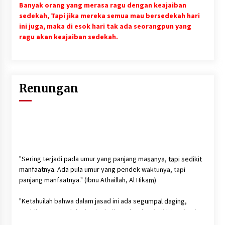
Banyak orang yang merasa ragu dengan keajaiban
sedekah, Tapi jika mereka semua mau bersedekah hari
ini juga, maka di esok hari tak ada seorangpun yang
ragu akan keajaiban sedekah.
Renungan
"Sering terjadi pada umur yang panjang masanya, tapi sedikit
manfaatnya. Ada pula umur yang pendek waktunya, tapi
panjang manfaatnya." (Ibnu Athaillah, Al Hikam)
"Ketahuilah bahwa dalam jasad ini ada segumpal daging,
apabila segumpal daging itu baik, maka akan baiklah seluruh
tubuhnya, dan apabila ia jelek maka jeleklah seluruh tubuhnya.