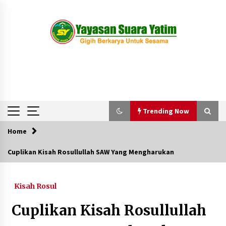
Skip
to
content
Trending Now
Home
Trending Now
Cuplikan Kisah Rosullullah SAW Yang Mengharukan
Kegiatan Pekanan Anak-anak di Wisma Suara
Yatim
Kisah Rosul
1 tahun ago
Cuplikan Kisah Rosullullah
Pawai Obor Anak-anak Suara Yatim Menyambut
Tahun Baru 1445 H