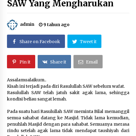
SAW Yang Mengharukan
3 tahun ago
Berbagi Ta’jil di Bulan Ramadhan 1443 H
admin
9 tahun ago
4 tahun ago
Share on Facebook
Tweet it
Santunan Bulanan ; September 2021
5 tahun ago
Pin it
Share it
Email
Santunan Ramadhan Istimewa Menyambut Idul
Assalamualaikum..
Fitri 1442 H di Suara Yatim
Kisah ini terjadi pada diri Rasulullah SAW sebelum wafat.
5 tahun ago
Rasulullah SAW telah jatuh sakit agak lama, sehingga
kondisi beliau sangat lemah.
Santunan 27 Februari 2021, Alhamdulillah…
5 tahun ago
Pada suatu hari Rasulullah SAW meminta Bilal memanggil
semua sahabat datang ke Masjid. Tidak lama kemudian,
penuhlah Masjid dengan para sahabat. Semuanya merasa
rindu setelah agak lama tidak mendapat taushiyah dari
Santunan Pembagian Sembako kepada Dhuafa
di Lingkungan Yayasan