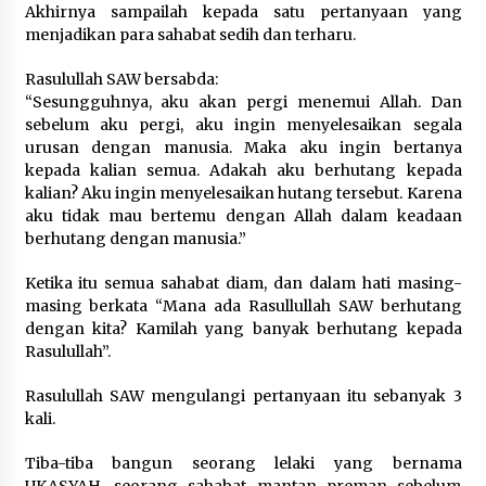
Sembako dan Perlengkapan Mandi Untuk Anak-
Akhirnya sampailah kepada satu pertanyaan yang
anak Yatim
menjadikan para sahabat sedih dan terharu.
6 tahun ago
Rasulullah SAW bersabda:
“Sesungguhnya, aku akan pergi menemui Allah. Dan
sebelum aku pergi, aku ingin menyelesaikan segala
urusan dengan manusia. Maka aku ingin bertanya
kepada kalian semua. Adakah aku berhutang kepada
kalian? Aku ingin menyelesaikan hutang tersebut. Karena
aku tidak mau bertemu dengan Allah dalam keadaan
berhutang dengan manusia.”
Ketika itu semua sahabat diam, dan dalam hati masing-
masing berkata “Mana ada Rasullullah SAW berhutang
dengan kita? Kamilah yang banyak berhutang kepada
Rasulullah”.
Rasulullah SAW mengulangi pertanyaan itu sebanyak 3
kali.
Tiba-tiba bangun seorang lelaki yang bernama