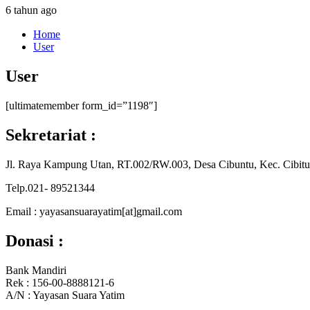
6 tahun ago
Home
User
User
[ultimatemember form_id=”1198″]
Sekretariat :
Jl. Raya Kampung Utan, RT.002/RW.003, Desa Cibuntu, Kec. Cibitu
Telp.021- 89521344
Email : yayasansuarayatim[at]gmail.com
Donasi :
Bank Mandiri
Rek : 156-00-8888121-6
A/N : Yayasan Suara Yatim