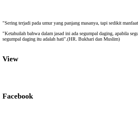
"Sering terjadi pada umur yang panjang masanya, tapi sedikit manfa
"Ketahuilah bahwa dalam jasad ini ada segumpal daging, apabila segu
segumpal daging itu adalah hati".(HR. Bukhari dan Muslim)
"Semakin cinta kita terhadap sesuatu maka akan semakin memperbuda
''Sesungguhnya Allah SWT memiliki 100 rahmat kasih sayang. Seban
View
rahmat inilah, manusia satu dengan yang lainnya saling mencintai.''
"Rencana jahat apabila terdapat pada diri seseorang maka akan kemb
"Orang mukmin itu pemimpin atas dirinya. Sesungguhnya ringanlah h
persoalan ini tanpa hisab" (Hasan Al Bashri)
Facebook