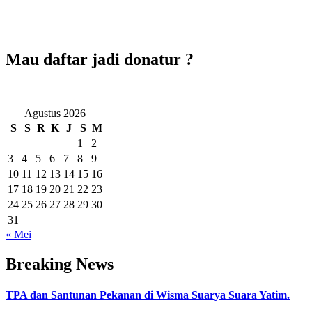
Mau daftar jadi donatur ?
Agustus 2026
S
S
R
K
J
S
M
1
2
3
4
5
6
7
8
9
10
11
12
13
14
15
16
17
18
19
20
21
22
23
24
25
26
27
28
29
30
31
« Mei
Breaking News
TPA dan Santunan Pekanan di Wisma Suarya Suara Yatim.