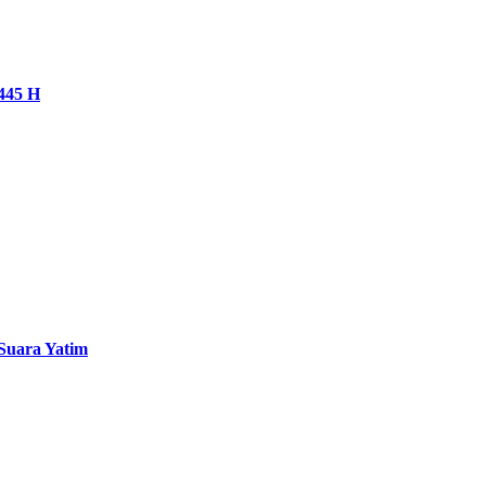
445 H
Suara Yatim