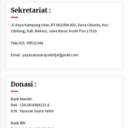
6 tahun ago
Sekretariat :
Santunan Lebaran Yatim 10 Muharam 1442
Jl. Raya Kampung Utan, RT.002/RW.003, Desa Cibuntu, Kec.
6 tahun ago
Cibitung, Kab. Bekasi, Jawa Barat. Kode Pos 17520
Telp.021- 89521344
Persiapan santunan Muharam…, Sabtu, 29
Agustus 2020
Email : yayasansuarayatim[at]gmail.com
6 tahun ago
Santunan Terlaksana dengan Sukses Meskipun
Persiapannya Singkat
Donasi :
6 tahun ago
Bank Mandiri
Santunan Lebaran 1441 H, Alhamdulillah Telah
Dilaksanakan
Rek : 156-00-8888121-6
6 tahun ago
A/N : Yayasan Suara Yatim
Bank BRI
Santunan, Pemeriksaan Kesehatan, Paket