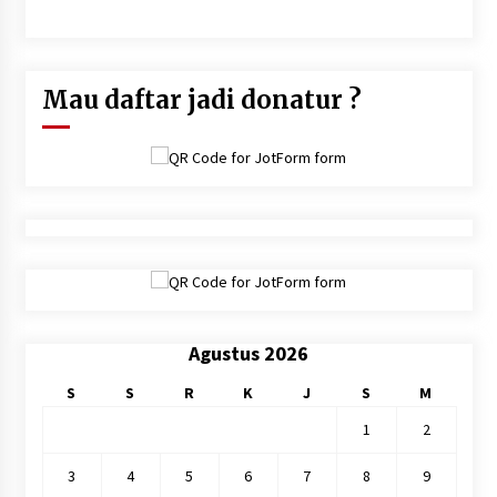
dunia.Dan sesungguhnya sukarlah hisab pada hari kiamat atas
suatu kaum yang mengambil persoalan ini tanpa hisab" (Hasan
Al Bashri)
Mau daftar jadi donatur ?
Agustus 2026
S
S
R
K
J
S
M
1
2
3
4
5
6
7
8
9