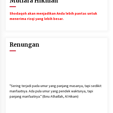
Mutiara Hikmah
Shodaqoh akan menjadikan Anda lebih pantas untuk
menerima rizqi yang lebih besar.
Renungan
"Sering terjadi pada umur yang panjang masanya, tapi sedikit
manfaatnya. Ada pula umur yang pendek waktunya, tapi
panjang manfaatnya." (Ibnu Athaillah, Al Hikam)
"Ketahuilah bahwa dalam jasad ini ada segumpal daging,
apabila segumpal daging itu baik, maka akan baiklah seluruh