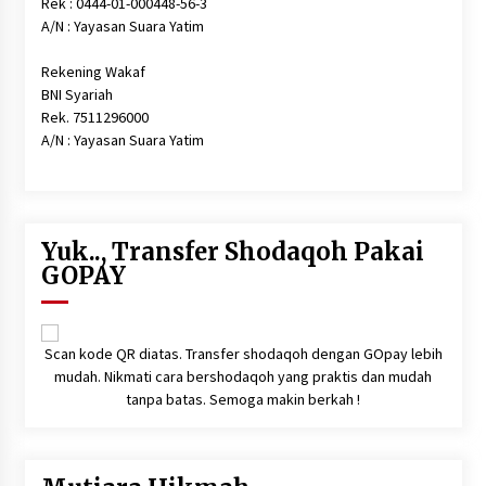
Rek : 0444-01-000448-56-3
Sembako dan Perlengkapan Mandi Untuk Anak-
anak Yatim
A/N : Yayasan Suara Yatim
6 tahun ago
Rekening Wakaf
BNI Syariah
Rek. 7511296000
A/N : Yayasan Suara Yatim
Yuk.., Transfer Shodaqoh Pakai
GOPAY
Scan kode QR diatas. Transfer shodaqoh dengan GOpay lebih
mudah. Nikmati cara bershodaqoh yang praktis dan mudah
tanpa batas. Semoga makin berkah !