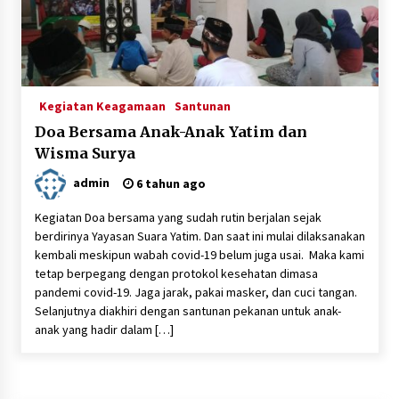
3 tahun ago
Berbagi Ta’jil di Bulan Ramadhan 1443 H
4 tahun ago
Kegiatan Keagamaan
Santunan
Doa Bersama Anak-Anak Yatim dan
Santunan Bulanan ; September 2021
Wisma Surya
5 tahun ago
admin
6 tahun ago
Kegiatan Doa bersama yang sudah rutin berjalan sejak
Santunan Ramadhan Istimewa Menyambut Idul
berdirinya Yayasan Suara Yatim. Dan saat ini mulai dilaksanakan
Fitri 1442 H di Suara Yatim
kembali meskipun wabah covid-19 belum juga usai. Maka kami
5 tahun ago
tetap berpegang dengan protokol kesehatan dimasa
pandemi covid-19. Jaga jarak, pakai masker, dan cuci tangan.
Santunan 27 Februari 2021, Alhamdulillah…
Selanjutnya diakhiri dengan santunan pekanan untuk anak-
5 tahun ago
anak yang hadir dalam […]
Santunan Pembagian Sembako kepada Dhuafa
di Lingkungan Yayasan