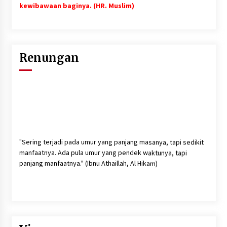
kewibawaan baginya. (HR. Muslim)
Renungan
"Sering terjadi pada umur yang panjang masanya, tapi sedikit
manfaatnya. Ada pula umur yang pendek waktunya, tapi
panjang manfaatnya." (Ibnu Athaillah, Al Hikam)
"Ketahuilah bahwa dalam jasad ini ada segumpal daging,
apabila segumpal daging itu baik, maka akan baiklah seluruh
tubuhnya, dan apabila ia jelek maka jeleklah seluruh tubuhnya.
Ketahuilah bahwa segumpal daging itu adalah hati".(HR. Bukhari
dan Muslim)