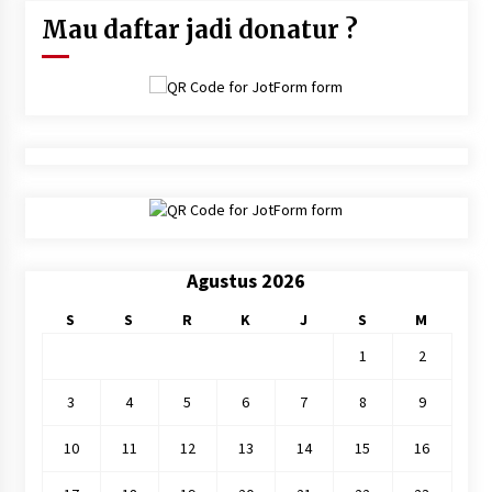
Mau daftar jadi donatur ?
Agustus 2026
S
S
R
K
J
S
M
1
2
3
4
5
6
7
8
9
10
11
12
13
14
15
16