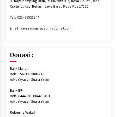
Jl. Raya Kampung Utan, RT.002/RW.003, Desa Cibuntu, Kec.
6 tahun ago
Cibitung, Kab. Bekasi, Jawa Barat. Kode Pos 17520
Telp.021- 89521344
Santunan Lebaran Yatim 10 Muharam 1442
6 tahun ago
Email : yayasansuarayatim[at]gmail.com
Persiapan santunan Muharam…, Sabtu, 29
Agustus 2020
6 tahun ago
Donasi :
Santunan Terlaksana dengan Sukses Meskipun
Bank Mandiri
Persiapannya Singkat
Rek : 156-00-8888121-6
6 tahun ago
A/N : Yayasan Suara Yatim
Bank BRI
Santunan Lebaran 1441 H, Alhamdulillah Telah
Dilaksanakan
Rek : 0444-01-000448-56-3
6 tahun ago
A/N : Yayasan Suara Yatim
Rekening Wakaf
Santunan, Pemeriksaan Kesehatan, Paket