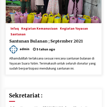
3 tahun ago
Berbagi Ta’jil di Bulan Ramadhan 1443 H
4 tahun ago
Infaq
Kegiatan Kemanusiaan
Kegiatan Yayasan
Santunan
Santunan Bulanan ; September 2021
Santunan Bulanan ; September 2021
5 tahun ago
admin
5 tahun ago
Alhamdulillah terlaksana sesuai rencana santunan bulanan di
Santunan Ramadhan Istimewa Menyambut Idul
Yayasan Suara Yatim. Terimakasih untuk seluruh donatur yang
Fitri 1442 H di Suara Yatim
sudah berpartisipasi mendukung santunan ini.
5 tahun ago
Santunan 27 Februari 2021, Alhamdulillah…
5 tahun ago
Sekretariat :
Santunan Pembagian Sembako kepada Dhuafa
di Lingkungan Yayasan