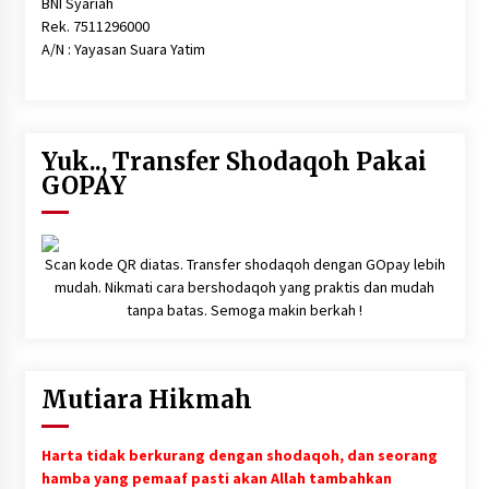
BNI Syariah
Sembako dan Perlengkapan Mandi Untuk Anak-
anak Yatim
Rek. 7511296000
6 tahun ago
A/N : Yayasan Suara Yatim
Yuk.., Transfer Shodaqoh Pakai
GOPAY
Scan kode QR diatas. Transfer shodaqoh dengan GOpay lebih
mudah. Nikmati cara bershodaqoh yang praktis dan mudah
tanpa batas. Semoga makin berkah !
Mutiara Hikmah
Harta tidak berkurang dengan shodaqoh, dan seorang
hamba yang pemaaf pasti akan Allah tambahkan