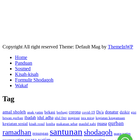
Copyright All right reserved Theme: Default Mag by
ThemeInWP
Home
Panduan
Sosmed
Kisah-kisah
Formulir Shodaqoh
Wakaf
Tag
amal sholeh
corona
donatur
bekasi
Do'a
dzikir
anak yatim
berbagi
covid-19
gizi
ibadah
idul adha
hewan qurban
idul fitri
inspirasi
isra miraj
kegiatan keagamaan
qurban
puasa
kegiatan sosial
kisah rosul
lomba
makanan sehat
maulid nabi
santunan
shodaqoh
ramadhan
renungan
suara-yatim
suara yatim
suarayatim
tamu suara yatim