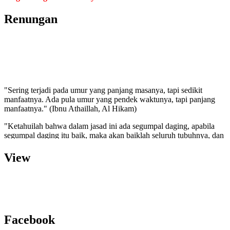
Renungan
"Sering terjadi pada umur yang panjang masanya, tapi sedikit
manfaatnya. Ada pula umur yang pendek waktunya, tapi panjang
manfaatnya." (Ibnu Athaillah, Al Hikam)
"Ketahuilah bahwa dalam jasad ini ada segumpal daging, apabila
segumpal daging itu baik, maka akan baiklah seluruh tubuhnya, dan
apabila ia jelek maka jeleklah seluruh tubuhnya. Ketahuilah bahwa
segumpal daging itu adalah hati".(HR. Bukhari dan Muslim)
View
"Semakin cinta kita terhadap sesuatu maka akan semakin
memperbudak dan menyiksa diri kita. Semakin kita kaya, semakin
takutlah berkurang kekayaan kita."(Aa Gym)
''Sesungguhnya Allah SWT memiliki 100 rahmat kasih sayang.
Sebanyak 99 Ia simpan untuk hamba-hamba-Nya nanti di akhirat,
Facebook
sedangkan satunya Ia turunkan kepada umat manusia. Dengan