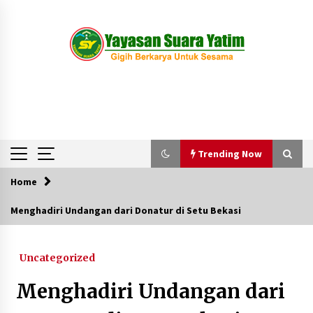
Skip
to
content
Trending Now
Home
Trending Now
Menghadiri Undangan dari Donatur di Setu Bekasi
Kegiatan Pekanan Anak-anak di Wisma Suara
Yatim
Uncategorized
1 tahun ago
Menghadiri Undangan dari
Pawai Obor Anak-anak Suara Yatim Menyambut
Tahun Baru 1445 H