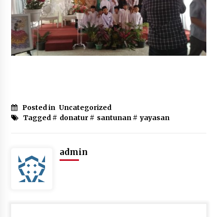
6 tahun ago
Santunan Lebaran Yatim 10 Muharam 1442
6 tahun ago
Persiapan santunan Muharam…, Sabtu, 29
Agustus 2020
6 tahun ago
Posted in
Uncategorized
Tagged #
donatur
#
santunan
#
yayasan
Santunan Terlaksana dengan Sukses Meskipun
Persiapannya Singkat
6 tahun ago
admin
Santunan Lebaran 1441 H, Alhamdulillah Telah
Dilaksanakan
6 tahun ago
Santunan, Pemeriksaan Kesehatan, Paket