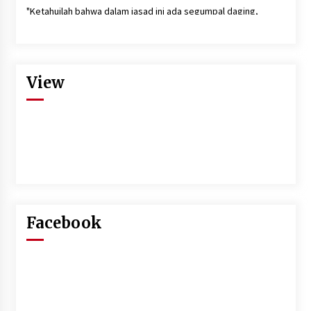
"Ketahuilah bahwa dalam jasad ini ada segumpal daging,
apabila segumpal daging itu baik, maka akan baiklah seluruh
tubuhnya, dan apabila ia jelek maka jeleklah seluruh tubuhnya.
Ketahuilah bahwa segumpal daging itu adalah hati".(HR. Bukhari
dan Muslim)
View
"Semakin cinta kita terhadap sesuatu maka akan semakin
memperbudak dan menyiksa diri kita. Semakin kita kaya,
semakin takutlah berkurang kekayaan kita."(Aa Gym)
''Sesungguhnya Allah SWT memiliki 100 rahmat kasih sayang.
Sebanyak 99 Ia simpan untuk hamba-hamba-Nya nanti di
akhirat, sedangkan satunya Ia turunkan kepada umat manusia.
Dengan hanya satu rahmat inilah, manusia satu dengan yang
lainnya saling mencintai.'' (HR Bukhari-Muslim).
Facebook
"Rencana jahat apabila terdapat pada diri seseorang maka
akan kembali akibatnya kepadanya."Rencana jahat itu tidak
akan menimpa selain orang yang merencanakannya sendiri."
(QS.Faathir: 43)