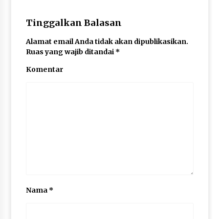
Sembako dan Perlengkapan Mandi Untuk Anak-
anak Yatim
Tinggalkan Balasan
6 tahun ago
Alamat email Anda tidak akan dipublikasikan.
Ruas yang wajib ditandai
*
Komentar
Nama
*