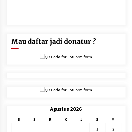
"Orang mukmin itu pemimpin atas dirinya. Sesungguhnya
ringanlah hisab atas suatu kaum yang menghisab dirinya di
dunia.Dan sesungguhnya sukarlah hisab pada hari kiamat atas
suatu kaum yang mengambil persoalan ini tanpa hisab" (Hasan
Al Bashri)
Mau daftar jadi donatur ?
Agustus 2026
S
S
R
K
J
S
M
1
2