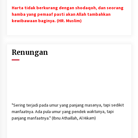
Harta tidak berkurang dengan shodaqoh, dan seorang
hamba yang pemaaf pasti akan Allah tambahkan
kewibawaan baginya. (HR. Muslim)
Renungan
"Sering terjadi pada umur yang panjang masanya, tapi sedikit
manfaatnya. Ada pula umur yang pendek waktunya, tapi
panjang manfaatnya." (Ibnu Athaillah, Al Hikam)
"Ketahuilah bahwa dalam jasad ini ada segumpal daging,
apabila segumpal daging itu baik, maka akan baiklah seluruh