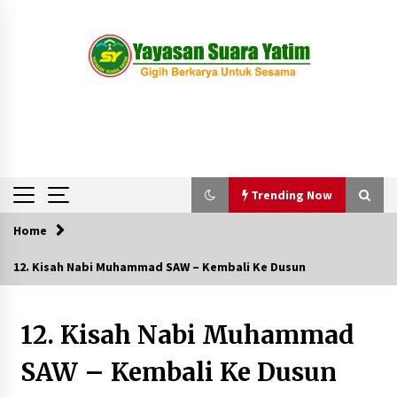
Skip
to
content
Trending Now
Home
Trending Now
12. Kisah Nabi Muhammad SAW – Kembali Ke Dusun
Kegiatan Pekanan Anak-anak di Wisma Suara
Yatim
12. Kisah Nabi Muhammad
1 tahun ago
SAW – Kembali Ke Dusun
Pawai Obor Anak-anak Suara Yatim Menyambut
Tahun Baru 1445 H