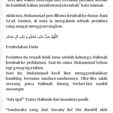
Sembako dan Perlengkapan Mandi Untuk Anak-
itu bolehlah kalian membawanya kembali,” kata Aminah.
anak Yatim
6 tahun ago
Akhirnya, Muhammad pun dibawa kembali ke dusun Bani
Sa’ad. Namun, di sana ia mengalami sebuah peristiwa
yang sangat mengguncangkan.
اَللَّهُمَّ صَلِّ عَلَى مُحَمَّدٍ وَ عَلَى آلِ مُحَمَّد
Pembelahan Dada
Peristiwa itu terjadi tidak lama setelah keluarga Halimah
kembali ke pedalaman. Saat itu umur Muhammad belum
lagi genap tiga tahun.
Hari itu, Muhammad kecil ikut menggembalakan
kambing bersama saudara-saudaranya. Tiba-tiba salah
seorang putra Halimah datang berlari-lari sambil
menangis.
“Ada apa?” Tanya Halimah dan suaminya panik.
“Saudaraku yang dari Quraisy itu! Dia diambil oleh