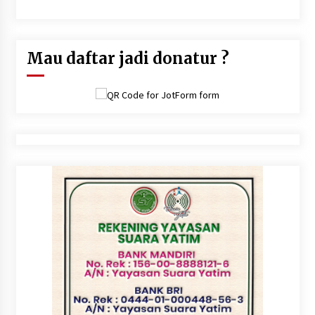
dunia.Dan sesungguhnya sukarlah hisab pada hari kiamat atas
suatu kaum yang mengambil persoalan ini tanpa hisab" (Hasan
Al Bashri)
Mau daftar jadi donatur ?