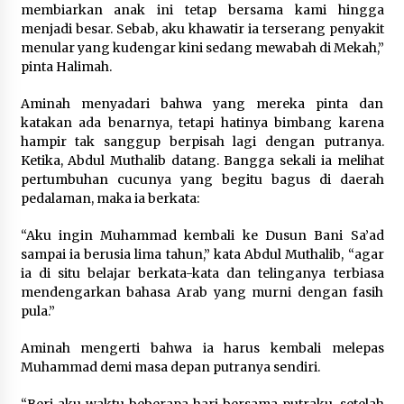
membiarkan anak ini tetap bersama kami hingga
6 tahun ago
menjadi besar. Sebab, aku khawatir ia terserang penyakit
menular yang kudengar kini sedang mewabah di Mekah,”
pinta Halimah.
Santunan Lebaran Yatim 10 Muharam 1442
6 tahun ago
Aminah menyadari bahwa yang mereka pinta dan
katakan ada benarnya, tetapi hatinya bimbang karena
hampir tak sanggup berpisah lagi dengan putranya.
Persiapan santunan Muharam…, Sabtu, 29
Ketika, Abdul Muthalib datang. Bangga sekali ia melihat
Agustus 2020
pertumbuhan cucunya yang begitu bagus di daerah
6 tahun ago
pedalaman, maka ia berkata:
Santunan Terlaksana dengan Sukses Meskipun
“Aku ingin Muhammad kembali ke Dusun Bani Sa’ad
Persiapannya Singkat
sampai ia berusia lima tahun,” kata Abdul Muthalib, “agar
6 tahun ago
ia di situ belajar berkata-kata dan telinganya terbiasa
mendengarkan bahasa Arab yang murni dengan fasih
pula.”
Santunan Lebaran 1441 H, Alhamdulillah Telah
Dilaksanakan
6 tahun ago
Aminah mengerti bahwa ia harus kembali melepas
Muhammad demi masa depan putranya sendiri.
Santunan, Pemeriksaan Kesehatan, Paket
“Beri aku waktu beberapa hari bersama putraku, setelah