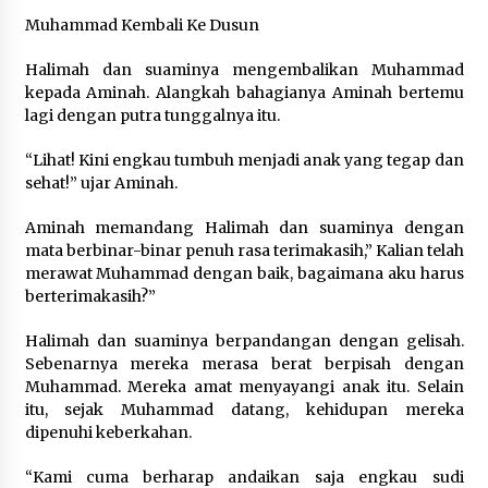
3 tahun ago
Muhammad Kembali Ke Dusun
Halimah dan suaminya mengembalikan Muhammad
Berbagi Ta’jil di Bulan Ramadhan 1443 H
kepada Aminah. Alangkah bahagianya Aminah bertemu
4 tahun ago
lagi dengan putra tunggalnya itu.
“Lihat! Kini engkau tumbuh menjadi anak yang tegap dan
Santunan Bulanan ; September 2021
sehat!” ujar Aminah.
5 tahun ago
Aminah memandang Halimah dan suaminya dengan
mata berbinar-binar penuh rasa terimakasih,” Kalian telah
Santunan Ramadhan Istimewa Menyambut Idul
merawat Muhammad dengan baik, bagaimana aku harus
Fitri 1442 H di Suara Yatim
berterimakasih?”
5 tahun ago
Halimah dan suaminya berpandangan dengan gelisah.
Sebenarnya mereka merasa berat berpisah dengan
Santunan 27 Februari 2021, Alhamdulillah…
Muhammad. Mereka amat menyayangi anak itu. Selain
5 tahun ago
itu, sejak Muhammad datang, kehidupan mereka
dipenuhi keberkahan.
Santunan Pembagian Sembako kepada Dhuafa
“Kami cuma berharap andaikan saja engkau sudi
di Lingkungan Yayasan